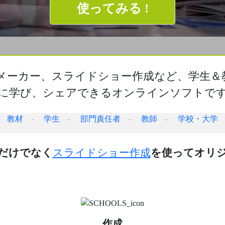
使ってみる !
ビーメーカー、スライドショー作成など、学生
に学び、シェアできるオンラインソフトで
教材
-
学生
-
部門責任者
-
教師
-
学校・大学
だけでなく
スライドショー作成
を使ってオリジ
作成