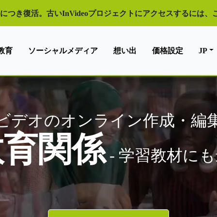
評につき復活。古いInVideoプロジェクトにアクセスするには
教育
ソーシャルメディア
想い出
価格設定
JP
ビデオのオンライン作成・編
教育関係
- 学習教材に